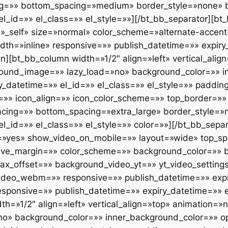
ing=»» bottom_spacing=»medium» border_style=»none» 
el_id=»» el_class=»» el_style=»»][/bt_bb_separator][
_self» size=»normal» color_scheme=»alternate-accent-
dth=»inline» responsive=»» publish_datetime=»» expiry
n][bt_bb_column width=»1/2″ align=»left» vertical_ali
und_image=»» lazy_load=»no» background_color=»» in
y_datetime=»» el_id=»» el_class=»» el_style=»» paddi
=»» icon_align=»» icon_color_scheme=»» top_border=»»
pacing=»» bottom_spacing=»extra_large» border_style=
l_id=»» el_class=»» el_style=»» color=»»][/bt_bb_sepa
ad=»yes» show_video_on_mobile=»» layout=»wide» top_s
gative_margin=»» color_scheme=»» background_color=»
llax_offset=»» background_video_yt=»» yt_video_setti
deo_webm=»» responsive=»» publish_datetime=»» expir
sponsive=»» publish_datetime=»» expiry_datetime=»» el
dth=»1/2″ align=»left» vertical_align=»top» animatio
o» background_color=»» inner_background_color=»» op