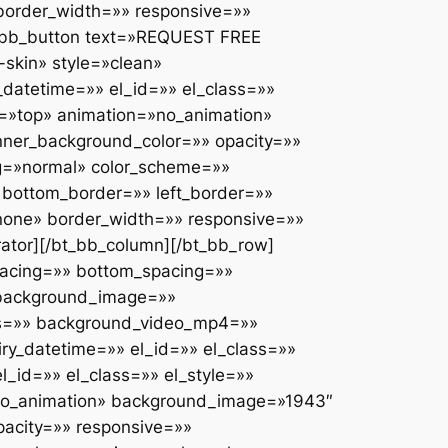
border_width=»» responsive=»»
bt_bb_button text=»REQUEST FREE
skin» style=»clean»
_datetime=»» el_id=»» el_class=»»
gn=»top» animation=»no_animation»
ner_background_color=»» opacity=»»
ng=»normal» color_scheme=»»
 bottom_border=»» left_border=»»
»none» border_width=»» responsive=»»
rator][/bt_bb_column][/bt_bb_row]
pacing=»» bottom_spacing=»»
» background_image=»»
ngs=»» background_video_mp4=»»
y_datetime=»» el_id=»» el_class=»»
_id=»» el_class=»» el_style=»»
n=»no_animation» background_image=»1943″
acity=»» responsive=»»