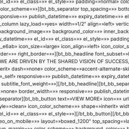
el_id=»» el_class=»» el_style=»» padding=»normal» co
_color_scheme=»»][bt_bb_separator top_spacing=»» bot
ponsive=»» publish_datetime=»» expiry_datetime=»» el_
column lazy_load=»yes» width=»1/2″ align=»left» verti
background_image=»» background_color=»» inner_back
y_datetime=»» el_id=»» el_class=»» el_style=»» paddi
_e6ab» icon_size=»large» icon_align=»left» icon_color
der=»» right_border=»»][bt_bb_headline font_subset=»l
WE ARE DRIVEN BY THE SHARED VISION OF SUCCESS, 
rit» dash=»none» color_scheme=»accent-alternate-skin
t=»_self» responsive=»» publish_datetime=»» expiry_date
 subtitle_font_weight=»»][/bt_bb_headline][bt_bb_sepa
none» border_width=»» responsive=»» publish_datetim
b_separator][bt_bb_button text=»VIEW MORE» icon=»» ur
yle=»clean» icon_color_scheme=»» shape=»inherit» widt
l_id=»» el_class=»» el_style=»»][/bt_bb_button][/bt_b
ideo_on_mobile=»» layout=»boxed_1200″ top_spacing=»
gative_margin=»» color_scheme=»» background_color=»