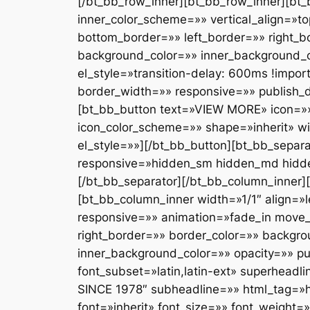
[/bt_bb_row_inner][bt_bb_row_inner][bt_
inner_color_scheme=»» vertical_align=»
bottom_border=»» left_border=»» right_
background_color=»» inner_background_co
el_style=»transition-delay: 600ms !impo
border_width=»» responsive=»» publish_d
[bt_bb_button text=»VIEW MORE» icon=»» 
icon_color_scheme=»» shape=»inherit» wi
el_style=»»][/bt_bb_button][bt_bb_sepa
responsive=»hidden_sm hidden_md hidden_
[/bt_bb_separator][/bt_bb_column_inner]
[bt_bb_column_inner width=»1/1″ align=»
responsive=»» animation=»fade_in move_
right_border=»» border_color=»» backg
inner_background_color=»» opacity=»» pu
font_subset=»latin,latin-ext» superhe
SINCE 1978″ subheadline=»» html_tag=»h
font=»inherit» font_size=»» font_weight=