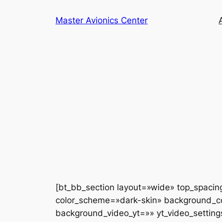
Saltar
Master Avionics Center
al
contenido
[bt_bb_section layout=»wide» top_spacin
color_scheme=»dark-skin» background_co
background_video_yt=»» yt_video_sett