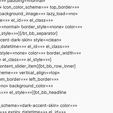
e=»» padding=»normal»
»» icon_color_scheme=»» top_border=»»
_background_image=»» lazy_load=»no»
e=»» el_id=»» el_class=»»
g=»normal» border_style=»none» color=»»
_style=»»][/bt_bb_separator]
cent-dark-skin» style=»clean»
_datetime=»» el_id=»» el_class=»»
style=»none» color=»» border_width=»»
el_class=»» el_style=»»]
ontent_slider_item][bt_bb_row_inner]
heme=»» vertical_align=»top»
om_border=»» left_border=»»
»no» background_color=»»
s=»» el_style=»»][bt_bb_headline
r_scheme=»dark-accent-skin» color=»»
e=»» expiry_datetime=»» el_id=»»