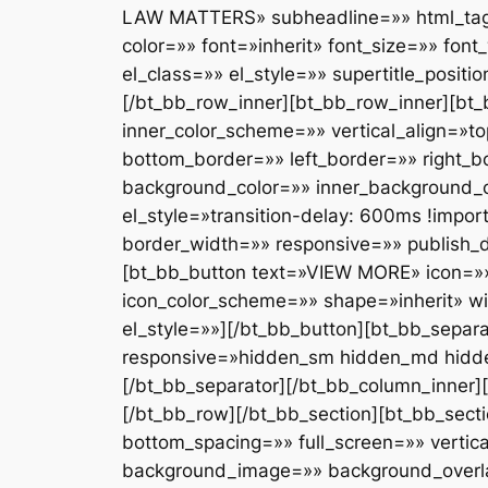
LAW MATTERS» subheadline=»» html_tag=
color=»» font=»inherit» font_size=»» fon
el_class=»» el_style=»» supertitle_positi
[/bt_bb_row_inner][bt_bb_row_inner][bt_
inner_color_scheme=»» vertical_align=»
bottom_border=»» left_border=»» right_
background_color=»» inner_background_co
el_style=»transition-delay: 600ms !impo
border_width=»» responsive=»» publish_d
[bt_bb_button text=»VIEW MORE» icon=»» 
icon_color_scheme=»» shape=»inherit» wi
el_style=»»][/bt_bb_button][bt_bb_sepa
responsive=»hidden_sm hidden_md hidden_
[/bt_bb_separator][/bt_bb_column_inner][
[/bt_bb_row][/bt_bb_section][bt_bb_sec
bottom_spacing=»» full_screen=»» vertic
background_image=»» background_overlay