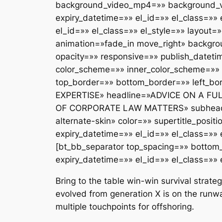
background_video_mp4=»» background_v
expiry_datetime=»» el_id=»» el_class=»»
el_id=»» el_class=»» el_style=»» layout=»
animation=»fade_in move_right» backgr
opacity=»» responsive=»» publish_datet
color_scheme=»» inner_color_scheme=»» i
top_border=»» bottom_border=»» left_bor
EXPERTISE» headline=»ADVICE ON A FU
OF CORPORATE LAW MATTERS» subheadlin
alternate-skin» color=»» supertitle_posit
expiry_datetime=»» el_id=»» el_class=»» 
[bt_bb_separator top_spacing=»» bottom
expiry_datetime=»» el_id=»» el_class=»» 
Bring to the table win-win survival strat
evolved from generation X is on the runwa
multiple touchpoints for offshoring.