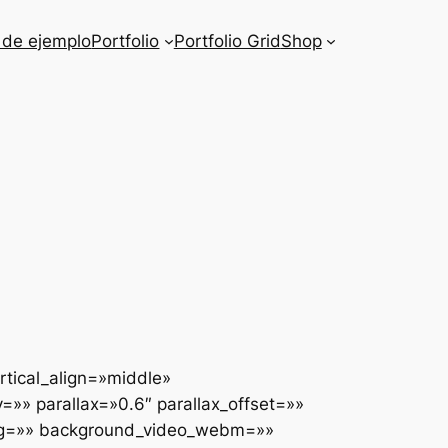
 de ejemplo
Portfolio
Portfolio Grid
Shop
rtical_align=»middle»
» parallax=»0.6″ parallax_offset=»»
ogg=»» background_video_webm=»»