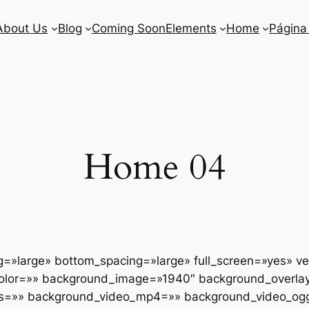
About Us
Blog
Coming Soon
Elements
Home
Página
Home 04
g=»large» bottom_spacing=»large» full_screen=»yes» ve
lor=»» background_image=»1940″ background_overlay=»
ings=»» background_video_mp4=»» background_video_