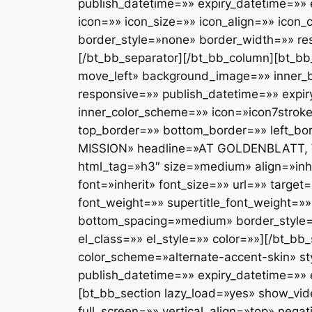
publish_datetime=»» expiry_datetime=»» 
icon=»» icon_size=»» icon_align=»» icon
border_style=»none» border_width=»» res
[/bt_bb_separator][/bt_bb_column][bt_bb_
move_left» background_image=»» inner_
responsive=»» publish_datetime=»» expir
inner_color_scheme=»» icon=»icon7stroke
top_border=»» bottom_border=»» left_bor
MISSION» headline=»AT GOLDENBLATT, 
html_tag=»h3″ size=»medium» align=»inhe
font=»inherit» font_size=»» url=»» targe
font_weight=»» supertitle_font_weight=»»
bottom_spacing=»medium» border_style=»
el_class=»» el_style=»» color=»»][/bt_b
color_scheme=»alternate-accent-skin» st
publish_datetime=»» expiry_datetime=»» e
[bt_bb_section lazy_load=»yes» show_v
full_screen=»» vertical_align=»top» ne