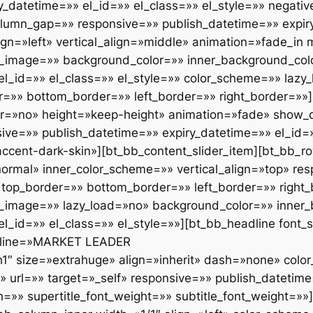
y_datetime=»» el_id=»» el_class=»» el_style=»» negati
umn_gap=»» responsive=»» publish_datetime=»» expiry
lign=»left» vertical_align=»middle» animation=»fade_i
image=»» background_color=»» inner_background_colo
el_id=»» el_class=»» el_style=»» color_scheme=»» laz
=»» bottom_border=»» left_border=»» right_border=»»]
r=»no» height=»keep-height» animation=»fade» show_
e=»» publish_datetime=»» expiry_datetime=»» el_id=»»
cent-dark-skin»][bt_bb_content_slider_item][bt_bb_ro
ormal» inner_color_scheme=»» vertical_align=»top» re
top_border=»» bottom_border=»» left_border=»» right_
image=»» lazy_load=»no» background_color=»» inner_
l_id=»» el_class=»» el_style=»»][bt_bb_headline font_su
line=»MARKET LEADER
1″ size=»extrahuge» align=»inherit» dash=»none» colo
»» url=»» target=»_self» responsive=»» publish_datetim
on=»» supertitle_font_weight=»» subtitle_font_weight=»