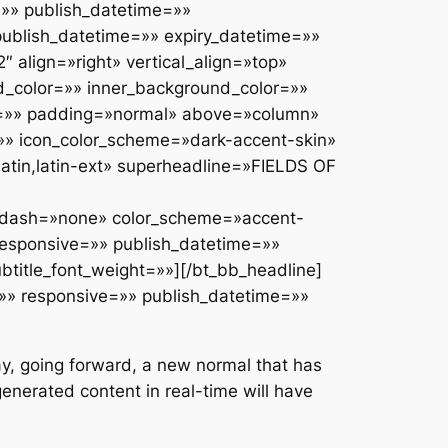
» publish_datetime=»»
publish_datetime=»» expiry_datetime=»»
″ align=»right» vertical_align=»top»
_color=»» inner_background_color=»»
yle=»» padding=»normal» above=»column»
»» icon_color_scheme=»dark-accent-skin»
atin,latin-ext» superheadline=»FIELDS OF
dash=»none» color_scheme=»accent-
» responsive=»» publish_datetime=»»
ubtitle_font_weight=»»][/bt_bb_headline]
»» responsive=»» publish_datetime=»»
day, going forward, a new normal that has
enerated content in real-time will have