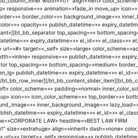
bb_column_inner width=»1/1″ align=»left» color_schem
top» responsive=»» animation=»fade_in move_up» icon=
border=»» border_color=»» background_image=»» inner
lor=»» opacity=»» publish_datetime=»» expiry_datetim
rtant»][bt_bb_separator top_spacing=»» bottom_spacin
atetime=»» expiry_datetime=»» el_id=»» el_class=»» el
url=»#» target=»_self» size=»large» color_scheme=»ac
dth=»inline» responsive=»» publish_datetime=»» expiry
rator top_spacing=»» bottom_spacing=»medium» border_
lg» publish_datetime=»» expiry_datetime=»» el_id=»» 
[/bt_bb_row_inner][/bt_bb_content_slider_item][bt_bb_c
left» color_scheme=»» padding=»normal» inner_color_sc
up» icon=»» icon_color_scheme=»» top_border=»» bott
round_image=»» inner_background_image=»» lazy_load=
blish_datetime=»» expiry_datetime=»» el_id=»» el_clas
adline=»CORPORATE LAW» headline=»BEST LAW FIRM
1″ size=»extrahuge» align=»inherit» dash=»none» colo
»» url=»» target=»_self» responsive=»» publish_datetim