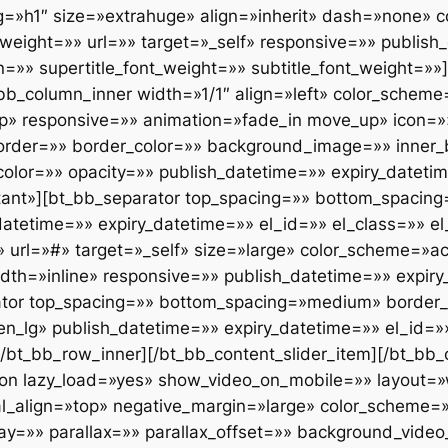
»h1″ size=»extrahuge» align=»inherit» dash=»none» c
t_weight=»» url=»» target=»_self» responsive=»» publis
on=»» supertitle_font_weight=»» subtitle_font_weight=»
bb_column_inner width=»1/1″ align=»left» color_schem
top» responsive=»» animation=»fade_in move_up» icon=
border=»» border_color=»» background_image=»» inner
lor=»» opacity=»» publish_datetime=»» expiry_datetim
rtant»][bt_bb_separator top_spacing=»» bottom_spacin
atetime=»» expiry_datetime=»» el_id=»» el_class=»» el
url=»#» target=»_self» size=»large» color_scheme=»ac
dth=»inline» responsive=»» publish_datetime=»» expiry
rator top_spacing=»» bottom_spacing=»medium» border_
lg» publish_datetime=»» expiry_datetime=»» el_id=»» 
/bt_bb_row_inner][/bt_bb_content_slider_item][/bt_bb_
tion lazy_load=»yes» show_video_on_mobile=»» layout=
al_align=»top» negative_margin=»large» color_scheme=
=»» parallax=»» parallax_offset=»» background_video_