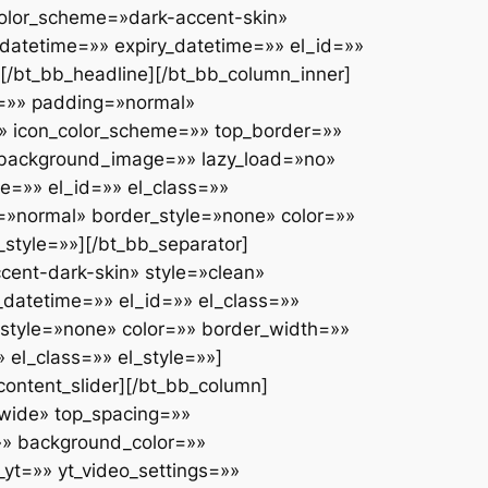
olor_scheme=»dark-accent-skin»
h_datetime=»» expiry_datetime=»» el_id=»»
»][/bt_bb_headline][/bt_bb_column_inner]
e=»» padding=»normal»
»» icon_color_scheme=»» top_border=»»
_background_image=»» lazy_load=»no»
e=»» el_id=»» el_class=»»
g=»normal» border_style=»none» color=»»
_style=»»][/bt_bb_separator]
cent-dark-skin» style=»clean»
_datetime=»» el_id=»» el_class=»»
style=»none» color=»» border_width=»»
el_class=»» el_style=»»]
content_slider][/bt_bb_column]
»wide» top_spacing=»»
»» background_color=»»
yt=»» yt_video_settings=»»