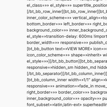
el_class=»» el_style=»» supertitle_positi
[/bt_bb_row_inner][bt_bb_row_inner][bt_
inner_color_scheme=»» vertical_align=»
bottom_border=»» left_border=»» right_
background_color=»» inner_background_co
el_style=»transition-delay: 600ms !impo
border_width=»» responsive=»» publish_d
[bt_bb_button text=»VIEW MORE» icon=»» 
icon_color_scheme=»» shape=»inherit» wi
el_style=»»][/bt_bb_button][bt_bb_sepa
responsive=»hidden_sm hidden_md hidden_
[/bt_bb_separator][/bt_bb_column_inner]
[bt_bb_column_inner width=»1/1″ align=»
responsive=»» animation=»fade_in move_
right_border=»» border_color=»» backg
inner_background_color=»» opacity=»» pu
font_subset=»latin,latin-ext» superhe