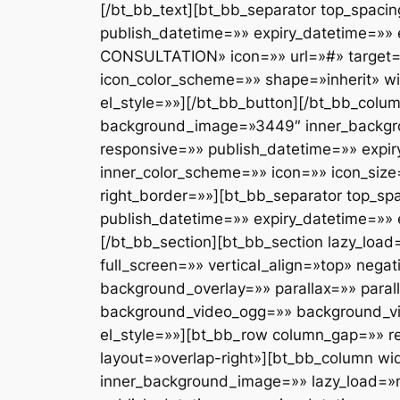
[/bt_bb_text][bt_bb_separator top_spac
publish_datetime=»» expiry_datetime=»» 
CONSULTATION» icon=»» url=»#» target=»
icon_color_scheme=»» shape=»inherit» wi
el_style=»»][/bt_bb_button][/bt_bb_colum
background_image=»3449″ inner_backgro
responsive=»» publish_datetime=»» expir
inner_color_scheme=»» icon=»» icon_size
right_border=»»][bt_bb_separator top_s
publish_datetime=»» expiry_datetime=»» e
[/bt_bb_section][bt_bb_section lazy_lo
full_screen=»» vertical_align=»top» ne
background_overlay=»» parallax=»» para
background_video_ogg=»» background_vi
el_style=»»][bt_bb_row column_gap=»» re
layout=»overlap-right»][bt_bb_column wi
inner_background_image=»» lazy_load=»n