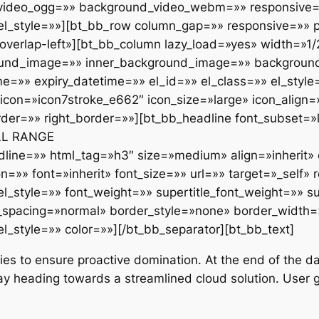
ideo_ogg=»» background_video_webm=»» responsive=»
 el_style=»»][bt_bb_row column_gap=»» responsive=»» 
overlap-left»][bt_bb_column lazy_load=»yes» width=»1/2
ound_image=»» inner_background_image=»» background
ime=»» expiry_datetime=»» el_id=»» el_class=»» el_st
con=»icon7stroke_e662″ icon_size=»large» icon_align=
der=»» right_border=»»][bt_bb_headline font_subset=»l
LL RANGE
e=»» html_tag=»h3″ size=»medium» align=»inherit» 
ion=»» font=»inherit» font_size=»» url=»» target=»_self
el_style=»» font_weight=»» supertitle_font_weight=»» s
_spacing=»normal» border_style=»none» border_width=
el_style=»» color=»»][/bt_bb_separator][bt_bb_text]
egies to ensure proactive domination. At the end of the 
y heading towards a streamlined cloud solution. User g