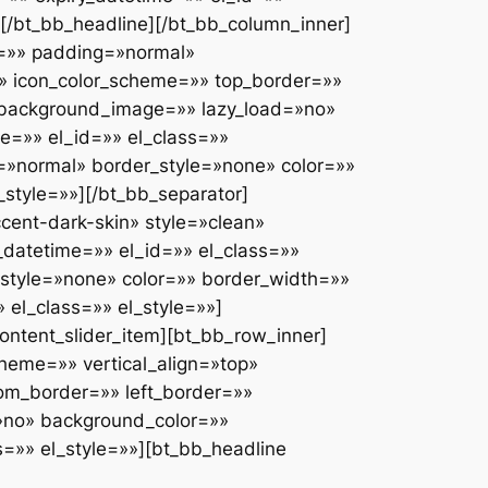
»][/bt_bb_headline][/bt_bb_column_inner]
e=»» padding=»normal»
»» icon_color_scheme=»» top_border=»»
_background_image=»» lazy_load=»no»
e=»» el_id=»» el_class=»»
g=»normal» border_style=»none» color=»»
_style=»»][/bt_bb_separator]
cent-dark-skin» style=»clean»
_datetime=»» el_id=»» el_class=»»
style=»none» color=»» border_width=»»
el_class=»» el_style=»»]
ontent_slider_item][bt_bb_row_inner]
heme=»» vertical_align=»top»
om_border=»» left_border=»»
»no» background_color=»»
s=»» el_style=»»][bt_bb_headline