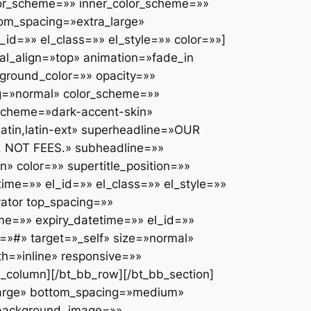
lor_scheme=»» inner_color_scheme=»»
tom_spacing=»extra_large»
id=»» el_class=»» el_style=»» color=»»]
cal_align=»top» animation=»fade_in
ground_color=»» opacity=»»
ng=»normal» color_scheme=»»
_scheme=»dark-accent-skin»
atin,latin-ext» superheadline=»OUR
NOT FEES.» subheadline=»»
» color=»» supertitle_position=»»
time=»» el_id=»» el_class=»» el_style=»»
rator top_spacing=»»
e=»» expiry_datetime=»» el_id=»»
l=»#» target=»_self» size=»normal»
h=»inline» responsive=»»
b_column][/bt_bb_row][/bt_bb_section]
large» bottom_spacing=»medium»
» background_image=»»