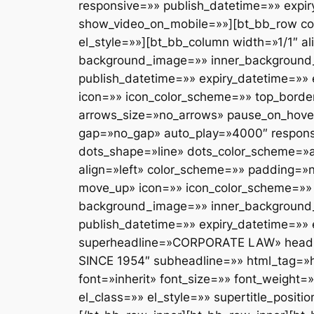
responsive=»» publish_datetime=»» expir
show_video_on_mobile=»»][bt_bb_row col
el_style=»»][bt_bb_column width=»1/1″ a
background_image=»» inner_background_
publish_datetime=»» expiry_datetime=»» 
icon=»» icon_color_scheme=»» top_border
arrows_size=»no_arrows» pause_on_hove
gap=»no_gap» auto_play=»4000″ responsiv
dots_shape=»line» dots_color_scheme=»ac
align=»left» color_scheme=»» padding=»n
move_up» icon=»» icon_color_scheme=»» 
background_image=»» inner_background_
publish_datetime=»» expiry_datetime=»» e
superheadline=»CORPORATE LAW» head
SINCE 1954″ subheadline=»» html_tag=»h
font=»inherit» font_size=»» font_weight=
el_class=»» el_style=»» supertitle_positi