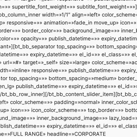
on=»» supertitle_font_weight=»» subtitle_font_weight=»
bb_column_inner width=»1/1″ align=»left» color_schem
top» responsive=»» animation=»fade_in move_up» icon=
border=»» border_color=»» background_image=»» inner
lor=»» opacity=»» publish_datetime=»» expiry_datetim
rtant»][bt_bb_separator top_spacing=»» bottom_spacin
atetime=»» expiry_datetime=»» el_id=»» el_class=»» el
url=»#» target=»_self» size=»large» color_scheme=»ac
dth=»inline» responsive=»» publish_datetime=»» expiry
rator top_spacing=»» bottom_spacing=»medium» border_
lg» publish_datetime=»» expiry_datetime=»» el_id=»» 
[/bt_bb_row_inner][/bt_bb_content_slider_item][bt_bb_c
left» color_scheme=»» padding=»normal» inner_color_sc
up» icon=»» icon_color_scheme=»» top_border=»» bott
round_image=»» inner_background_image=»» lazy_load=
blish_datetime=»» expiry_datetime=»» el_id=»» el_clas
adline=»FULL RANGE» headline=»CORPORATE